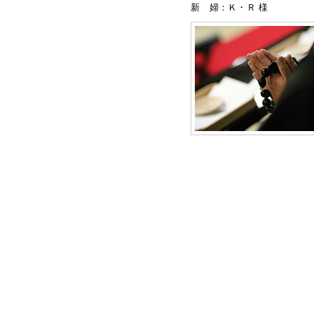
新 婦：Ｋ・Ｒ 様