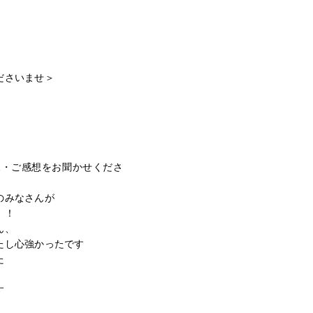
ださいませ＞
見・ご感想をお聞かせくださ
のみなさんが
！！
ん、
たし心強かったです
た
す