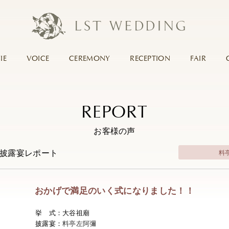
IE
VOICE
CEREMONY
RECEPTION
FAIR
REPORT
お客様の声
・披露宴レポート
料
おかげで満足のいく式になりました！！
挙 式：大谷祖廟
披露宴：
料亭左阿彌