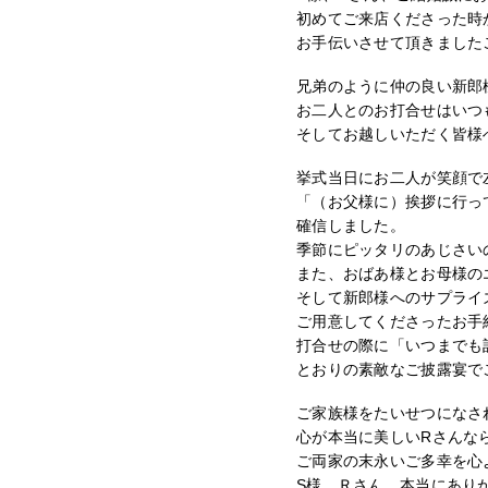
初めてご来店くださった時
お手伝いさせて頂きました
兄弟のように仲の良い新郎
お二人とのお打合せはいつ
そしてお越しいただく皆様
挙式当日にお二人が笑顔で
「（お父様に）挨拶に行っ
確信しました。
季節にピッタリのあじさい
また、おばあ様とお母様の
そして新郎様へのサプライ
ご用意してくださったお手
打合せの際に「いつまでも
とおりの素敵なご披露宴で
ご家族様をたいせつになさ
心が本当に美しいRさんな
ご両家の末永いご多幸を心
S様、Ｒさん、本当にあり