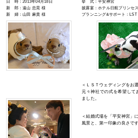
日 時：2013年04月18日
挙 式：平安神宮
新 郎：遠山 忠晃 様
披露宴：ホテル日航プリンセ
新 婦：山田 麻貴 様
プランニング&サポート：LST 
＜ＬＳＴウェディングをお
元々神社での式を希望して
ました。
＜結婚式場を「平安神宮」
風景と、第一印象の良さで