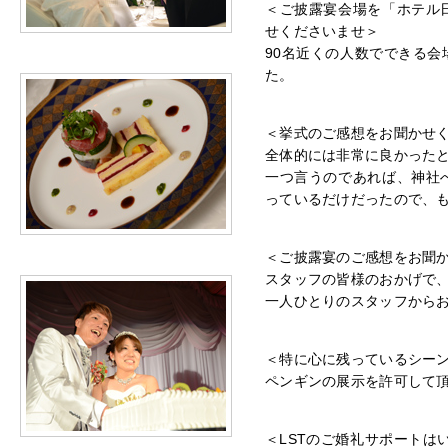
＜ご披露宴会場を「ホテル
せくださいませ＞
90名近くの人数でできる
た。
＜挙式のご感想をお聞かせ
全体的には非常に良かった
一つ言うのであれば、神社
っているだけだったので、
＜ご披露宴のご感想をお聞
スタッフの皆様のおかげで
一人ひとりのスタッフから
＜特に心に残っているシー
ペンギンの展示を許可して
＜LSTのご婚礼サポートは