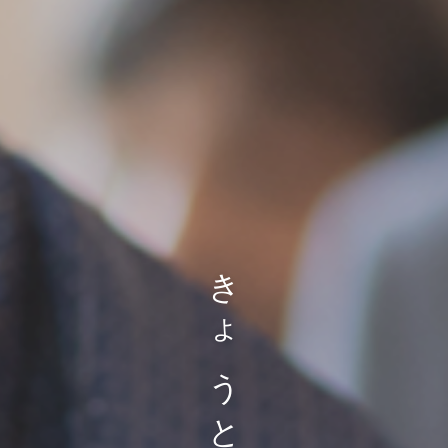
き
ょ
う
と