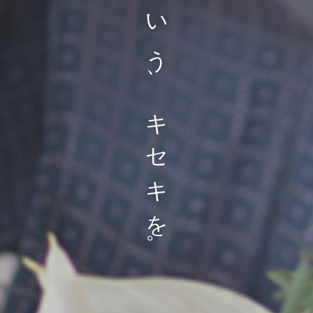
い
う
、
キ
セ
キ
を
。