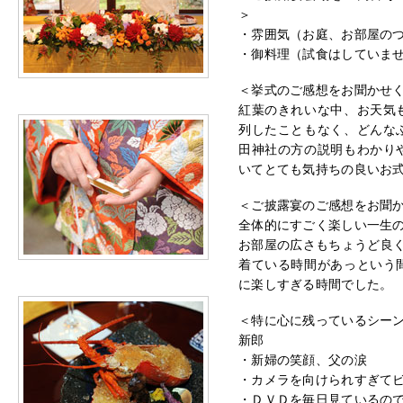
＞
・雰囲気（お庭、お部屋の
・御料理（試食はしていま
＜挙式のご感想をお聞かせ
紅葉のきれいな中、お天気
列したこともなく、どんな
田神社の方の説明もわかり
いてとても気持ちの良いお
＜ご披露宴のご感想をお聞
全体的にすごく楽しい一生
お部屋の広さもちょうど良く
着ている時間があっという
に楽しすぎる時間でした。
＜特に心に残っているシー
新郎
・新婦の笑顔、父の涙
・カメラを向けられすぎて
・ＤＶＤを毎日見ているの