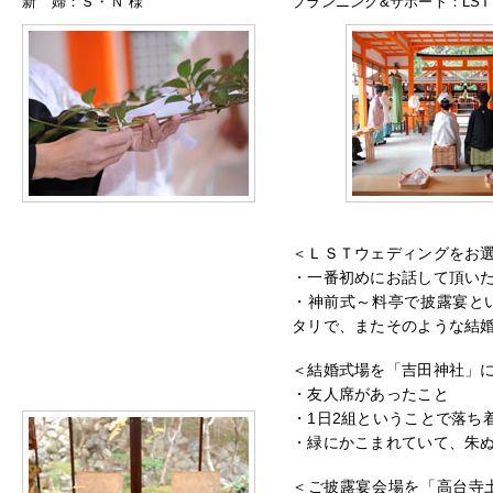
新 婦：Ｓ・Ｎ 様
プランニング&サポート：LST 
＜ＬＳＴウェディングをお
・一番初めにお話して頂い
・神前式～料亭で披露宴と
タリで、またそのような結
＜結婚式場を「吉田神社」
・友人席があったこと
・1日2組ということで落ち
・緑にかこまれていて、朱
＜ご披露宴会場を「高台寺