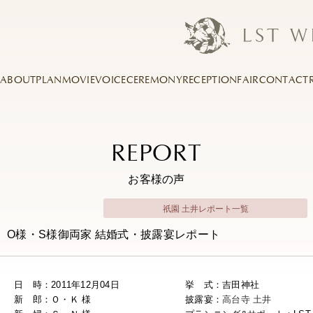
ABOUT
PLAN
MOVIE
VOICE
CEREMONY
RECEPTION
FAIR
CONTACT
REPORT
お客様の声
祇園 土井レポート一覧
O様・S様御両家 結婚式・披露宴レポート
日 時：2011年12月04日
挙 式：吉田神社
新 郎：Ｏ・Ｋ 様
披露宴：
高台寺 土井