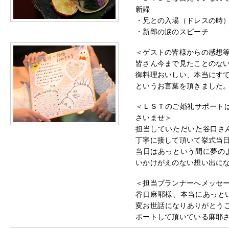
新婦
・兄との入場（ドレスの時
・新郎の涙のスピーチ
＜ゲストの皆様からの感想等
皆さん今まで見たことのな
御料理おいしい、本当にす
というお言葉を頂きました
＜ＬＳＴのご婚礼サポート
さいませ＞
担当していただいた谷口さ
丁寧に接して頂いて挙式当
当日はあっという間に夢の
いかけがえのない想い出に
＜担当プランナーへメッセ
谷口麻耶様、本当にあっと
変お世話になりありがとうご
ポートして頂いている麻耶