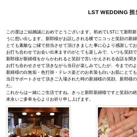
LST WEDDING
この度はご結婚誠におめでとうございます。初めてLSTにて新郎
うに想い出します。新郎様がお話しされる横でニコっと笑顔の新
とても素敵なご縁で担当させて頂けきました事に心より感謝して
お打ち合わせでお会い出来ますのがとても楽しみで、いつも笑顔
新郎様が新婦様をからかわれると笑顔で言いかえされる会話を聞
お打ち合わせさせて頂きながら当日が楽しみでしたが、今までの
新婦様の白無垢・色打掛・ドレス姿どのお衣装も白いお肌にとて
当日サポートさせて頂きご入場された時の新婦様の笑顔、新郎様
た。
これからは一緒にご生活ですね。きっと新郎新婦様ですと笑顔の絶
末永いご多幸を心よりお祈り申し上げます。