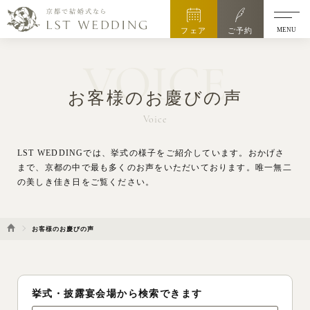
MENU
フェア
ご予約
VOICE
お客様のお慶びの声
Voice
LST WEDDINGでは、挙式の様子をご紹介しています。
おかげさ
まで、京都の中で最も多くのお声をいただいております。唯一無二
の美しき佳き日をご覧ください。
お客様のお慶びの声
挙式・披露宴会場から検索できます