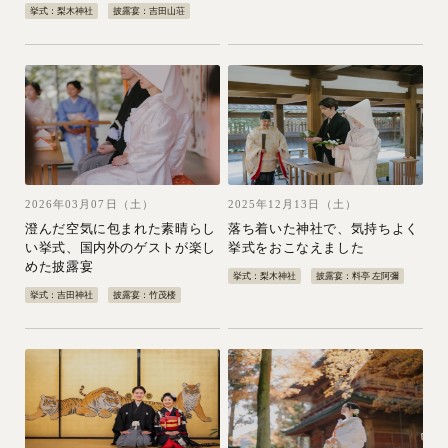
挙式：梨木神社
披露宴：吉田山荘
2026年03月07日（土）
2025年12月13日（土）
澄んだ空気に包まれた素晴らし
落ち着いた神社で、気持ちよく
い挙式、国内外のゲストが楽し
挙式をおこなえました
めた披露宴
挙式：梨木神社
披露宴：料亭 左阿彌
挙式：吉田神社
披露宴：竹茂楼