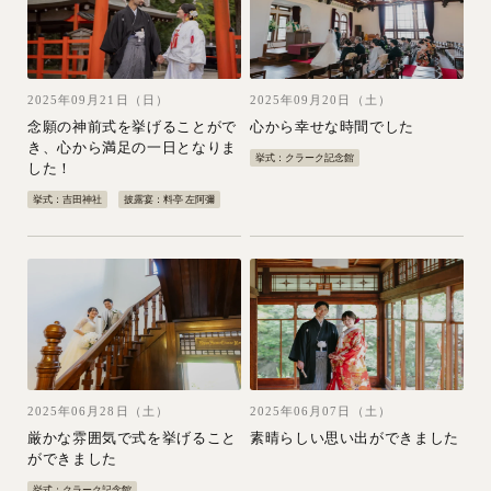
2025年09月21日（日）
2025年09月20日（土）
念願の神前式を挙げることがで
心から幸せな時間でした
き、心から満足の一日となりま
挙式：クラーク記念館
した！
挙式：吉田神社
披露宴：料亭 左阿彌
2025年06月28日（土）
2025年06月07日（土）
厳かな雰囲気で式を挙げること
素晴らしい思い出ができました
ができました
挙式：クラーク記念館