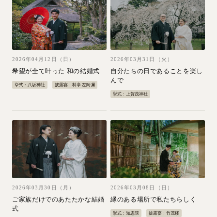
2026年04月12日（日）
2026年03月31日（火）
希望が全て叶った 和の結婚式
自分たちの日であることを楽し
んで
挙式：八坂神社
披露宴：料亭 左阿彌
挙式：上賀茂神社
2026年03月30日（月）
2026年03月08日（日）
ご家族だけでのあたたかな結婚
縁のある場所で私たちらしく
式
挙式：知恩院
披露宴：竹茂楼