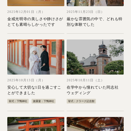
2025年12月01日（月）
2025年11月23日（日）
金戒光明寺の美しさや静けさが
厳かな雰囲気の中で、どれも特
とても素晴らしかったです
別な体験でした
2025年10月13日（月）
2025年10月11日（土）
安心して大切な1日を過ごすこ
在学中から憧れていた同志社
とができました
ウェディング
挙式：下鴨神社
披露宴：下鴨神社
挙式：クラーク記念館