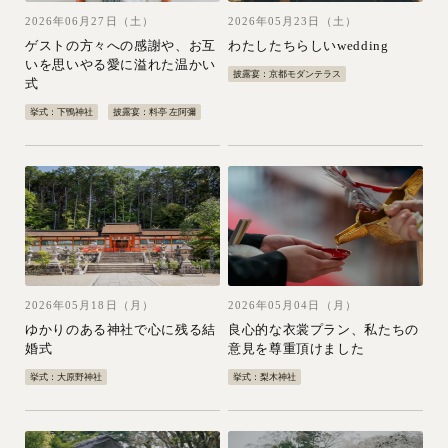
2026年06月27日（土）
2026年05月23日（土）
ゲストの方々への感謝や、お互
わたしたちらしいwedding
いを思いやる愛に溢れた温かい
披露宴：京都モダンテラス
式
挙式：下鴨神社
披露宴：料亭 左阿彌
2026年05月18日（月）
2026年05月04日（月）
ゆかりのある神社で心に残る結
良心的な衣裳プラン、私たちの
婚式
意見を尊重頂けました
挙式：大原野神社
挙式：梨木神社