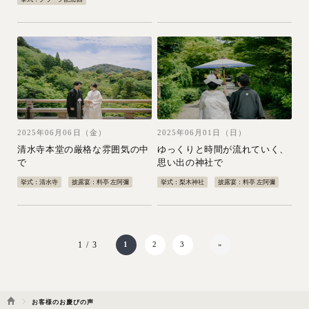
2025年06月06日（金）
2025年06月01日（日）
清水寺本堂の厳格な雰囲気の中
ゆっくりと時間が流れていく、
で
思い出の神社で
挙式：清水寺
披露宴：料亭 左阿彌
挙式：梨木神社
披露宴：料亭 左阿彌
1 / 3
1
2
3
»
お客様のお慶びの声