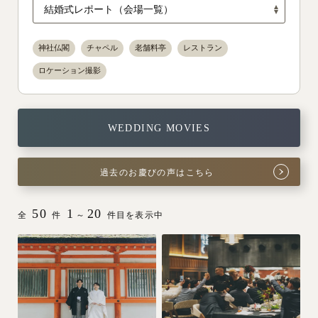
神社仏閣
チャペル
老舗料亭
レストラン
ロケーション撮影
WEDDING MOVIES
過去のお慶びの声はこちら
50
1
20
全
件
～
件目を表示中