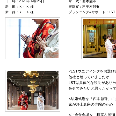
日 時：2020年09月26日
挙 式：西本願寺
新 郎：Ｋ・Ｋ 様
披露宴：料亭左阿彌
新 婦：Ｙ・Ａ 様
プランニング&サポート：LST 
<LSTウエディングをお選
他社と迷っていましたが
LSTは具体的な説明があり
任せてみたいと思ったから
<結婚式場を「西本願寺」に
家が浄土真宗の寺院のため
<ご会食会場を「料亭左阿彌