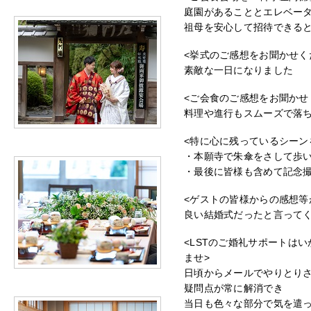
庭園があることとエレベー
祖母を安心して招待できる
<挙式のご感想をお聞かせく
素敵な一日になりました
<ご会食のご感想をお聞かせ
料理や進行もスムーズで落
<特に心に残っているシーン
・本願寺で朱傘をさして歩
・最後に皆様も含めて記念
<ゲストの皆様からの感想等
良い結婚式だったと言って
<LSTのご婚礼サポートは
ませ>
日頃からメールでやりとり
疑問点が常に解消でき
当日も色々な部分で気を遣っ