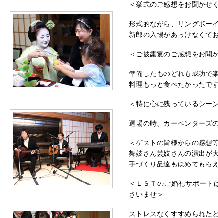
＜挙式のご感想をお聞かせ
形式的ながら、リングボー
新郎の入場があっけなくて
＜ご披露宴のご感想をお聞
準備したものどれも成功で
料理もっと食べたかったで
＜特に心に残っているシー
退場の時、カーペンターズの「T
＜ゲストの皆様からの感想
舞妓さん芸妓さんの演出が
手づくり品達もほめてもら
＜ＬＳＴのご婚礼サポート
さいませ＞
ストレスなくすすめられた