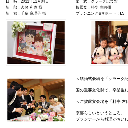
日 時：2011年12月04日
挙 式：クラーク記念館
新 郎：久保 和也 様
披露宴：
料亭 左阿彌
新 婦：千葉 麻理子 様
プランニング&サポート：LST 
＜結婚式会場を「クラーク
国の重要文化財で、卒業生
＜ご披露宴会場を「料亭 左
京都らしいというところ。
プランナーから料理がおい