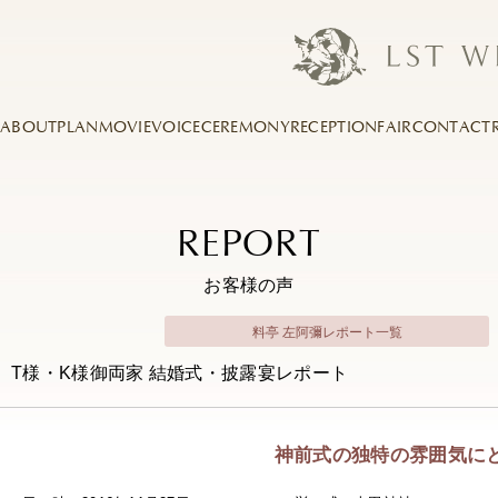
ABOUT
PLAN
MOVIE
VOICE
CEREMONY
RECEPTION
FAIR
CONTACT
REPORT
お客様の声
料亭 左阿彌レポート一覧
T様・K様御両家 結婚式・披露宴レポート
神前式の独特の雰囲気に