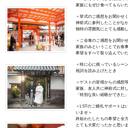
家族にもぜひ食べてもらい
＜挙式のご感想をお聞かせ
神前式に参列したことがな
独特の雰囲気にとても感動
＜ご会食のご感想をお聞か
家族のみということでお食
希望をすべて取り込んでい
＜特に心に残っているシー
祝詞を読み上げたとき
＜ゲストの皆様からの感想
家族、友人共に神前式に対
「特別な良い経験ができた
＜LSTのご婚礼サポートは
いませ＞
終始わたしたちの希望と全
とても大変だったかと思い