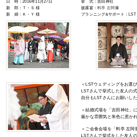
日 時：2016年11月27日
挙 式：吉田神社
新 郎：Ｔ・Ｓ 様
披露宴：
料亭 左阿彌
新 婦：Ｋ・Ｙ 様
プランニング&サポート：LST 
＜LSTウェディングをお選
LSTさんで挙式した友人の
自分もLSTさんにお願いし
＜結婚式場を「吉田神社」
厳かな雰囲気と朱色に惹か
＜ご会食会場を「料亭 左阿
LSTさんで挙式をした友人