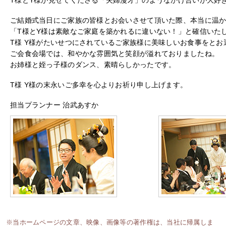
ご結婚式当日にご家族の皆様とお会いさせて頂いた際、本当に温
「T様とY様は素敵なご家庭を築かれるに違いない！」と確信いた
T様 Y様がたいせつにされているご家族様に美味しいお食事をとお
ご会食会場では、和やかな雰囲気と笑顔が溢れておりましたね。
お姉様と姪っ子様のダンス、素晴らしかったです。
T様 Y様の末永いご多幸を心よりお祈り申し上げます。
担当プランナー 治武あすか
※当ホームページの文章、映像、画像等の著作権は、当社に帰属しま