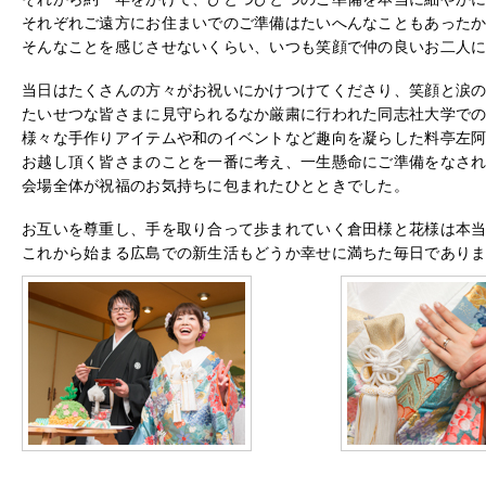
それぞれご遠方にお住まいでのご準備はたいへんなこともあった
そんなことを感じさせないくらい、いつも笑顔で仲の良いお二人
当日はたくさんの方々がお祝いにかけつけてくださり、笑顔と涙
たいせつな皆さまに見守られるなか厳粛に行われた同志社大学で
様々な手作りアイテムや和のイベントなど趣向を凝らした料亭左
お越し頂く皆さまのことを一番に考え、一生懸命にご準備をなさ
会場全体が祝福のお気持ちに包まれたひとときでした。
お互いを尊重し、手を取り合って歩まれていく倉田様と花様は本
これから始まる広島での新生活もどうか幸せに満ちた毎日であり