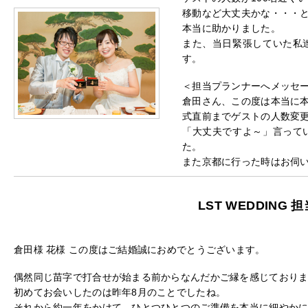
移動など大丈夫かな・・・
本当に助かりました。
また、当日緊張していた私
す。
＜担当プランナーへメッセ
倉田さん、この度は本当に
式直前までゲストの人数変
「大丈夫ですよ～」言って
た。
また京都に行った時はお伺
LST WEDDING
倉田様 花様 この度はご結婚誠におめでとうございます。
偶然同じ苗字で打合せが始まる前からなんだかご縁を感じており
初めてお会いしたのは昨年8月のことでしたね。
それから約一年をかけて、ひとつひとつのご準備を本当に細やか