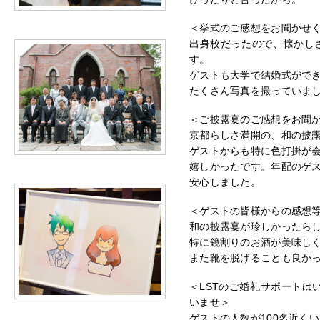
＜挙式のご感想をお聞かせ
出身校だったので、懐かし
す。
ゲストも大学で結婚式がで
たくさん写真を撮っていま
＜ご披露宴のご感想をお聞
京都らしさ満開の、和の披
ゲストからも特に色打掛が
嬉しかったです。年配のゲ
安心しました。
＜ゲストの皆様からの感想等
和の披露宴が珍しかったら
特に鏡割りのお酒が美味し
また靴を脱げることも良か
＜LSTのご婚礼サポートは
いませ＞
ゲストの人数が100名近く