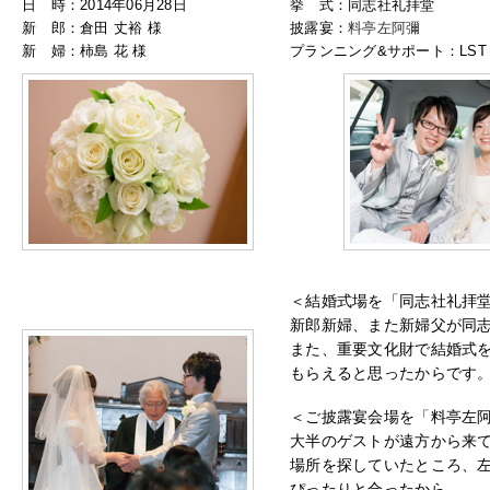
日 時：2014年06月28日
挙 式：同志社礼拝堂
新 郎：倉田 丈裕 様
披露宴：
料亭左阿彌
新 婦：柿島 花 様
プランニング&サポート：LST 
＜結婚式場を「同志社礼拝
新郎新婦、また新婦父が同
また、重要文化財で結婚式
もらえると思ったからです
＜ご披露宴会場を「料亭左
大半のゲストが遠方から来
場所を探していたところ、
ぴったりと合ったから。