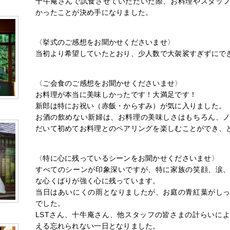
十牛庵さんで試食させていただいた際、お料理やスタッ
かったことが決め手になりました。
〈挙式のご感想をお聞かせくださいませ〉
当初より希望していたとおり、少人数で大袈裟すぎずにで
〈ご会食のご感想をお聞かせくださいませ〉
お料理が本当に美味しかったです！大満足です！
新郎は特にお祝い（赤飯・からすみ）が気に入りました。
お酒の飲めない新婦は、お料理の美味しさはもちろん、
だいて初めてお料理とのペアリングを楽しむことができ、
〈特に心に残っているシーンをお聞かせくださいませ〉
すべてのシーンが印象深いですが、特に家族の笑顔、涙
な心くばりが強く心に残っています。
当日はあいにくの雨となりましたが、お庭の青紅葉がし
でした。
LSTさん、十牛庵さん、他スタッフの皆さまの計らいに
える忘れられない一日となりました。