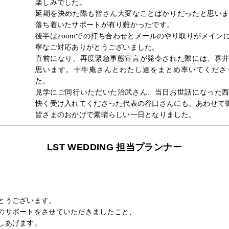
楽しみでした。
延期を決めた際も皆さん大変なことばかりだったと思い
落ち着いたサポートが有り難かったです。
後半はzoomでの打ち合わせとメールのやり取りがメイン
寧なご対応ありがとうございました。
直前になり、再度緊急事態宣言が発令された際には、喜
思います。十牛庵さんとわたし達をまとめ率いてくださ
た。
見学にご同行いただいた治武さん、当日お世話になった
快く受け入れてくださった代表の谷口さんにも、あわせて
皆さまのおかげで素晴らしい一日となりました。
LST WEDDING 担当プランナー
とうございます。
のサポートをさせていただきましたこと、
しあげます。