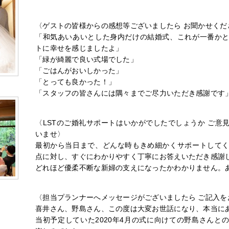
〈ゲストの皆様からの感想等ございましたら お聞かせくだ
「和気あいあいとした身内だけの結婚式、これが一番か
トに幸せを感じましたよ」
「緑が綺麗で良い式場でした」
「ごはんがおいしかった」
「とっても良かった！」
「スタッフの皆さんには隅々までご尽力いただき感謝です
〈LSTのご婚礼サポートはいかがでしたでしょうか ご意
いませ〉
最初から当日まで、どんな時もきめ細かくサポートして
点に対し、すぐにわかりやすく丁寧にお答えいただき感謝
どれほど優柔不断な新婦の支えになったかわかりません。
〈担当プランナーへメッセージがございましたら ご記入を
喜井さん、野島さん、この度は大変お世話になり、本当に
当初予定していた2020年4月の式に向けての野島さんと