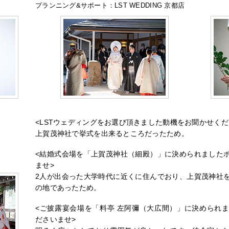
プランニング&サポート：LST WEDDING 京都店
<LSTウェディングをお選び頂きました動機をお聞かせくだ
上賀茂神社で挙式を出来るところだったため。
<結婚式会場を「上賀茂神社（細殿）」に決められました
ませ>
2人が出会った大学時代に近くに住んでおり、上賀茂神社
の地であったため。
<ご披露宴会場を「料亭 左阿彌（大広間）」に決められ
ださいませ>