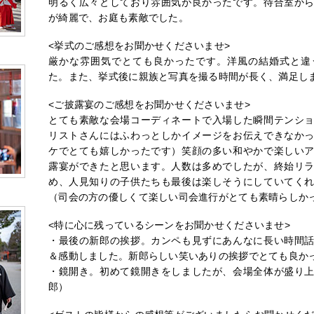
明るく広々としており雰囲気が良かったです。待合室か
が綺麗で、お庭も素敵でした。
<挙式のご感想をお聞かせくださいませ>
厳かな雰囲気でとても良かったです。洋風の結婚式と違
た。また、挙式後に親族と写真を撮る時間が長く、満足し
<ご披露宴のご感想をお聞かせくださいませ>
とても素敵な会場コーディネートで入場した瞬間テンシ
リストさんにはふわっとしかイメージをお伝えできなか
ケでとても嬉しかったです）笑顔の多い和やかで楽しい
露宴ができたと思います。人数は多めでしたが、終始リ
め、人見知りの子供たちも最後は楽しそうにしていてく
（司会の方の優しくて楽しい司会進行がとても素晴らしか
<特に心に残っているシーンをお聞かせくださいませ>
・最後の新郎の挨拶。カンペも見ずにあんなに長い時間
＆感動しました。新郎らしい笑いありの挨拶でとても良か
・鏡開き。初めて鏡開きをしましたが、会場全体が盛り
郎）