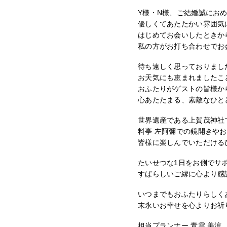
Y様・N様、ご結婚誠にお
優しくてあたたかい雰囲気
はじめてお会いしたときか
私の方がお打ち合わせでお
待ち遠しく思っておりまし
お天気にも恵まれましたこ
おふたりがゲストの皆様か
心あたたまる、素敵なひと
世界遺産である上賀茂神社
料亭 左阿彌での鏡開きや
皆様に楽しんでいただける
たいせつな1日をお側でサ
すばらしいご縁に心より感
いつまでもおふたりらしく
末永いお幸せを心よりお祈
担当プランナー 青雲 美涼