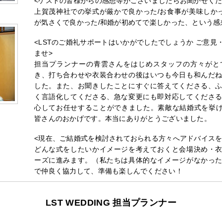
<ゲストの皆様からの感想等がございましたらお聞かせくだ
上賀茂神社での挙式が厳かで良かった/お食事が美味しかっ
が気さくで良かった/和婚が初めてで楽しかった、という感
<LSTのご婚礼サポートはいかがでしたでしょうか ご意
ませ>
担当プランナーの青雲さんをはじめスタッフの方々がと
き、打ち合わせや衣装合わせの後はいつも今日も和んだ
した。また、お聞きしたことにすぐに答えてくださる、
く言語化してくださる、急な変更にも即対応してくださ
心してお任せすることができました。素敵な結婚式を挙げ
皆さんのおかげです。本当にありがとうございました。
<現在、ご結婚式を検討されておられる方々へアドバイスを
どんな式をしたいかイメージを考えておくと会場決め・
ーズに進みます。（私たちは具体的なイメージがなかっ
で仲良く協力して、準備も楽しんでください！
LST WEDDING 担当プランナー