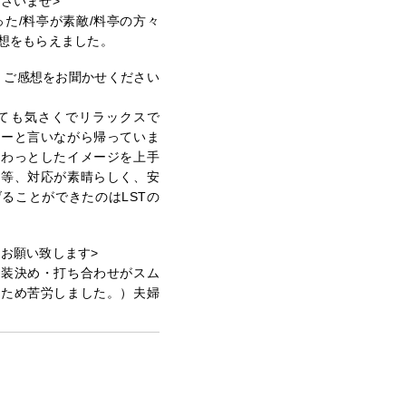
さいませ>
た/料亭が素敵/料亭の方々
想をもらえました。
見・ご感想をお聞かせください
ても気さくでリラックスで
ねーと言いながら帰っていま
ふわっとしたイメージを上手
る等、対応が素晴らしく、安
ることができたのはLSTの
お願い致します>
衣装決め・打ち合わせがスム
たため苦労しました。）夫婦