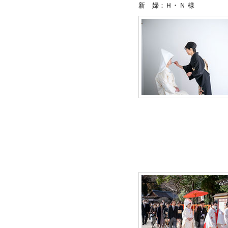
新 婦：Ｈ・Ｎ 様