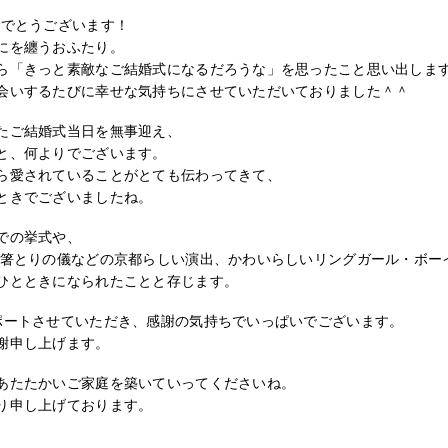
めでとうございます！
にを纏うおふたり。
ら「きっと素敵なご結婚式になるだろうな」を思ったこと思い出しま
会いするたびに幸せな気持ちにさせていただいておりました＾＾
たご結婚式当日を無事迎え、
と、何よりでございます。
ら愛されていることがとても伝わってきて、
ときでございましたね。
での挙式や、
お箸とりの儀などの京都らしい演出、かわいらしいリングガール・ボー
ひとときになられたことと存じます。
ポートさせていただき、感謝の気持ちでいっぱいでございます。
謝申し上げます。
あたたかいご家庭を築いていってくださいね。
り申し上げております。