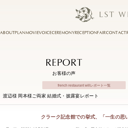
ABOUT
PLAN
MOVIE
VOICE
CEREMONY
RECEPTION
FAIR
CONTACT
REPORT
お客様の声
french restaurant willレポート一覧
渡辺様 岡本様ご両家 結婚式・披露宴レポート
クラーク記念館での挙式、「一生の思