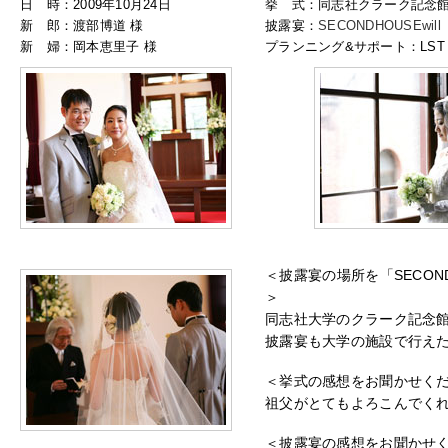
日 時：2009年10月24日
挙 式：同志社クラーク記念
新 郎：渡部博道 様
披露宴：
SECONDHOUSEwill
新 婦：岡本恵里子 様
プランニング&サポート：LST 
＜披露宴の場所を「SECOND
＞
同志社大学のクラーク記念
披露宴も大学の施設で行え
＜挙式の感想をお聞かせく
祖父がとてもよろこんでく
＜披露宴の感想をお聞かせ