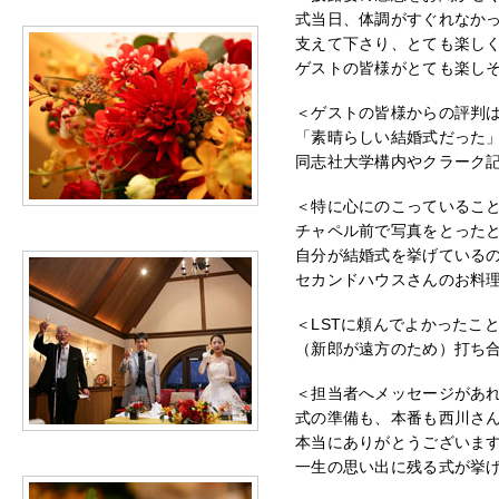
式当日、体調がすぐれなか
支えて下さり、とても楽し
ゲストの皆様がとても楽し
＜ゲストの皆様からの評判
「素晴らしい結婚式だった
同志社大学構内やクラーク
＜特に心にのこっているこ
チャペル前で写真をとった
自分が結婚式を挙げている
セカンドハウスさんのお料
＜LSTに頼んでよかったこ
（新郎が遠方のため）打ち
＜担当者へメッセージがあ
式の準備も、本番も西川さ
本当にありがとうございま
一生の思い出に残る式が挙