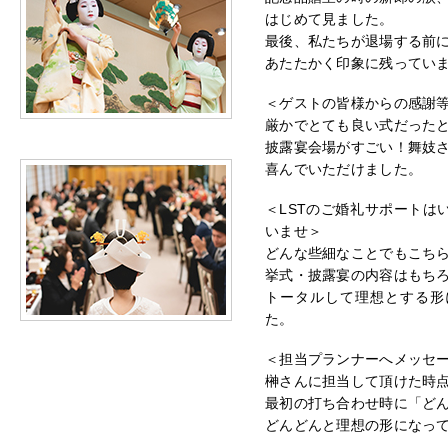
はじめて見ました。
最後、私たちが退場する前
あたたかく印象に残ってい
＜ゲストの皆様からの感謝
厳かでとても良い式だった
披露宴会場がすごい！舞妓
喜んでいただけました。
＜LSTのご婚礼サポートは
いませ＞
どんな些細なことでもこち
挙式・披露宴の内容はもち
トータルして理想とする形
た。
＜担当プランナーへメッセ
榊さんに担当して頂けた時点
最初の打ち合わせ時に「ど
どんどんと理想の形になっ