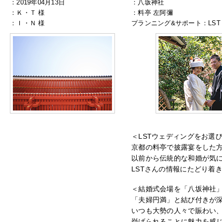
：2019年04月13日
：八坂神社
：Ｋ・Ｔ 様
：料亭 左阿彌
：Ｉ・Ｎ 様
プランニング&サポート：LST 
＜LSTウェディングをお選
京都の料亭で披露宴をした
以前から伝統的な和婚が気
LSTさんの情報にたどり着
＜結婚式会場を「八坂神社
「夫婦円満」と結び付きが
いつも大勢の人々で賑わい
挙げられることに魅力を感