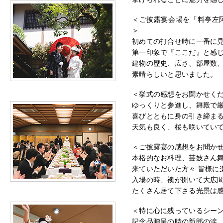
＜ご披露宴会場を「料亭左
＞
初めての打合せ時に一番に
第一印象で『ここだ』と感
建物の歴史、広さ、部屋数
素晴らしいと思いました。
＜挙式の感想をお聞かせく
ゆっくりと参進し、舞殿で
喜びとともに身の引き締ま
天気も良く、桜も咲いてい
＜ご披露宴の感想をお聞か
本格的なお料理、芸妓さん
来ていただいた方々 皆様に
入場の時、襖が開いて大広
たくさん居て下さる光景は
＜特に心に残っているシー
記念品贈呈の時の新郎の涙