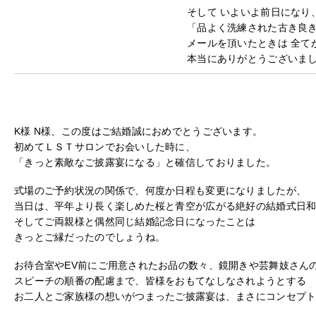
そして いよいよ前日になり
「品よく洗練された古き良
メールを頂いたときは 全て
本当にありがとうございま
K様 N様、この度はご結婚誠におめでとうございます。
初めてＬＳＴサロンでお会いした時に、
「きっと素敵なご披露宴になる」と確信しておりました。
式場のご予約状況の関係で、何度か日程も変更になりましたが、
当日は、平年より長く楽しめた桜と青空が広がる絶好の結婚式日
そしてご両親様と偶然同じ結婚記念日になったことは
きっとご縁だったのでしょうね。
お待合室やEV前にご用意されたお品の数々、鏡開きや芸舞妓さん
スピーチの順番の配慮まで、皆様をおもてなしなされようとする
お二人とご家族様の想いがつまったご披露宴は、まさにコンセプ