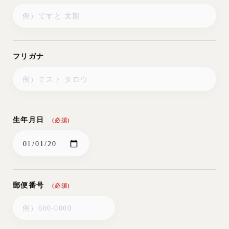
ません。
1.婚礼に関するお客様への各種ご連絡及び新商品プラン、イベン
ト等に関する情報のお知らせ、アンケート等
2.挙式・披露宴の運営に必要な範囲での衣装・美容着付・写真・
フリガナ
招待状・引出物等、当社と機密保持契約を締結している指定業者
への連絡
3.警察・税務署・裁判所等の公的機関からの法令に基づく権限の
行使による開示請求書
第12条「その他」
生年月日
(必須)
1.挙式・披露宴会場の設備及び景観の保全・維持管理に伴
い、建物・植栽・室内の装飾品・器具・備品類の変更や修
繕を行う場合があります。
2.その他約款に定めのない事項につきましては、法令また
は一般に確立された慣習に従っていただくものとさせてい
ただきます。
郵便番号
(必須)
振込先