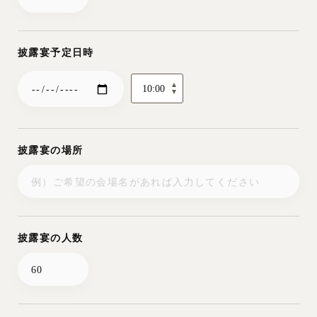
の全額
解約期日
11. ご日程の延期につきましては、解約の場合に準じたお取り扱
1. 前日を含む365日
いとさせていただきます。
申込金の50%
以前
披露宴予定日時
12. すでに発注、その他手配が完了している別注品については、
2. 364日目以降180日
その料金を頂戴いたします。
申込金の全額
目まで
3. 179日目以降150日
申込金の全額及び印刷物の実費
振込先
目まで
4. 149日目以降120日
見積金額（サービス料を除く）20%及び
京都中央信用
丸太町支店
0622653
SEN KYOTO
目まで
印刷物の実費
金庫
（普）
株式会社
披露宴の場所
5. 119日目以降90日
見積金額（サービス料を除く）25%及び
三井住友銀行
四条支店
1811286
SEN KYOTO
目まで
印刷物の実費
（普）
株式会社
6. 89日目以降60日目
見積金額（サービス料を除く）30%及び
※振込みの際には、お名前の後に挙式日を入力下さいます
まで
印刷物の実費
ようお願い申し上げます。
7. 59日目以降30日目
見積金額（サービス料を除く）40%及び
（例：ヤマダ タロウ0701・結婚式が7月1日の場合）
まで
印刷物の実費
8. 29日目以降10日目
見積金額（サービス料を除く）45%及び
披露宴の人数
まで
印刷物の実費
9. 9日目以降2日目ま
見積金額（サービス料を除く）50%及び
で
印刷物の実費
10. 前日〜当日
見積金額（サービス料を除く）の全額