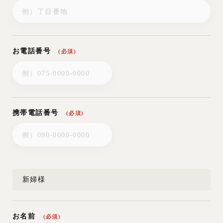
法令で禁じられている行為、公序良俗に反する行為及び他
のお客様の迷惑のかかる行為は禁止します。
（禁止事項の例示）
お電話番号
(必須)
1.大音響を発するものの持ち込み
2.ペットの持ち込み
3.引火・発火のおそれがあるものの持ち込み
4.悪臭を発するものの持ち込み
5.危険な行為
携帯電話番号
(必須)
6.備品等の移動、損傷、汚損
7.その他結婚式、披露宴に関する使用目的以外のご利用
8.料理・飲物・テーブル装花など食品衛生に関わるものの持ち込
み
9.お料理の持ち帰り
新婦様
第11条「個人情報の取り扱い」
ご予約いただいたお客様の個人情報は、当社において厳重
お名前
(必須)
かつ適正に管理します。また以下の目的以外は利用いたし