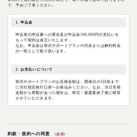
で、予めご了承ください。
挙式・披露宴開催日の7日前までに最終の人数を確定させ
ていただきます。最終人数を確定した後に、お客様の人数
が減少した場合であっても、すでに発注、その他手配が完
1. 申込金
了しているものに関しましては、確定した人数分の料金を
頂戴いたします。
申込者の申込書への署名及び申込金100,000円の支払いを
尚、お料理・ケーキの人数変更・キャンセルにつきまして
もって契約は成立いたします。
は、下記の掛率によるキャンセル料をいただきますのであ
なお、申込金は挙式サポートプランの代金または解約料金
らかじめご了承ください。
の一部として取り扱います。
1.披露宴開催日7日前〜2日前ま
お料理・ケーキ代金の50%
での人数減少の場合
2. お支払いについて
2.披露宴開催日前日〜当日の人
お料理・ケーキ代金の全額
数減少の場合
挙式サポートプランのお見積金額は、開催日の5日前まで
に当社指定銀行口座へお振込みください。なお、当日見積
金額から変動があった場合は、挙式・披露宴終了後に精算
第4条「お客様による美容・カメラマンの手配」
させていただきます。
美容・カメラマンに関しては、挙式・披露宴を円滑に行う
ため、特別なご事情がない限りお持ち込みはご遠慮頂いて
3.キャンセル料
おります。
お客様が既に契約された挙式サポートプランを解約される
約款・規約への同意
場合には、解約料金を頂戴いたします。
(必須)
第5条「お客様による衣装・引出物・余興等の手配」