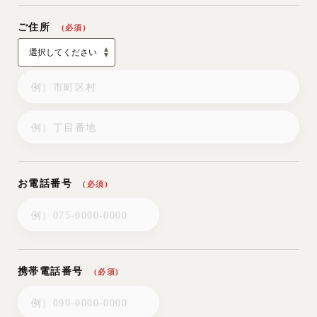
京都中央信用
丸太町支店
0622653
SEN KYOTO
金庫
（普）
株式会社
ご住所
(必須)
三井住友銀行
四条支店
1811286
SEN KYOTO
（普）
株式会社
※振込みの際には、お名前の後に挙式日を入力下さいます
ようお願い申し上げます。
（例：ヤマダ タロウ0701・結婚式が7月1日の場合）
お電話番号
(必須)
携帯電話番号
(必須)