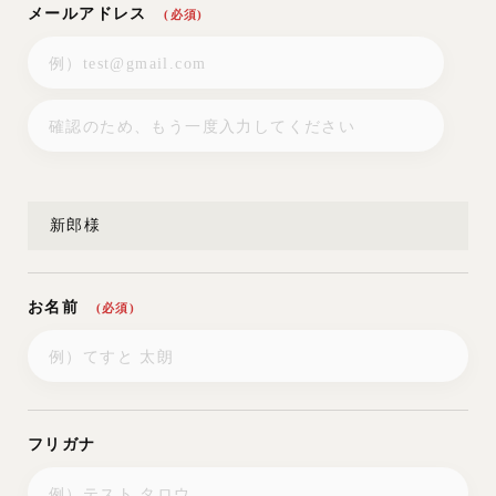
【日程の延期】
メールアドレス
(必須)
お申込み後、日程を延期される場合、披露宴会場に関して
料理・飲物・会場費は上記に定められたキャンセル料金を
頂戴いたします。
料理・飲物・会場費以外の項目に関しては、キャンセル料
金を一旦お預かりし、延期された結婚式実施日の内金とし
て充当されて頂きます。
【披露宴会場の変更】
新郎様
お申込み後、披露宴会場を変更される場合、披露宴会場に
関して料理・飲物・会場費は上記に定められたキャンセル
料を頂戴いたします。
料理・飲物・会場費以外の項目はそのまま移行させて頂き
お名前
ます。
(必須)
※すでに発注、その他手配が完了している別注品について
は、その料金を頂戴いたします。
※キャンセル料金が1.に満たない場合は、1.の申込金の
50%となります。
フリガナ
第8条「お客様に対する解約」