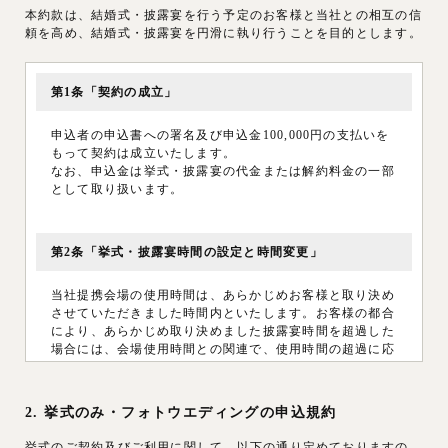
本約款は、結婚式・披露宴を行う予定のお客様と当社との相互の信
頼を高め、結婚式・披露宴を円滑に執り行うことを目的とします。
第1条「契約の成立」
申込者の申込書への署名及び申込金100,000円の支払いを
もって契約は成立いたします。
なお、申込金は挙式・披露宴の代金または解約料金の一部
として取り扱います。
第2条「挙式・披露宴時間の設定と時間変更」
当社提携会場の使用時間は、あらかじめお客様と取り決め
させていただきました時間内といたします。お客様の都合
により、あらかじめ取り決めました披露宴時間を超過した
場合には、会場使用時間との関連で、使用時間の超過に応
じられない場合や延長料金がかかる場合もございます。
2. 挙式のみ・フォトウエディングの申込規約
第3条「人数確定後の変更」
挙式のご契約及びご利用に関して、以下の通り定めておりますの