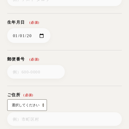
以下の場合は、挙式・披露宴を解約させていただきます。
1.お客様が指定暴力団・暴力団員・暴力団関係団体または関係者
であると判明した場合
生年月日
(必須)
2.他のお客様に迷惑がかかるおそれがある場合
3.天災その他、不可抗力により当社の責任に帰することのできな
い事由で会場の使用ができない場合
なお、上記の場合のご解約につきましては、ご解約にとも
なう損害賠償等、金銭のお支払はいたしかねますのでご了
郵便番号
(必須)
承ください。ただし、申込金はお返しいたします。
第9条「挙式・披露宴施設内における事故・盗難」
挙式・披露宴の施設内において、お客様側の管理下で発生
ご住所
(必須)
した事故・盗難につきましては、当社の故意または重大な
過失がある場合を除き、当社はいっさい責任を負いません
ので十分ご注意ください。
第10条「禁止事項」