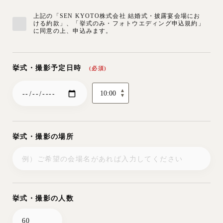
その額は以下の通りです。申込金は解約料金に充当しま
す。
上記の「SEN KYOTO株式会社 結婚式・披露宴会場にお
お客様の都合により衣装・引出物・余興等を業者に直接手
ここでの見積額は解約時点でのお見積額です。
ける約款」、「挙式のみ・フォトウエディング申込規約」
配される場合には、事前に当社との調整をお願いいたしま
に同意の上、申込みます。
す。
解約期日
1. 前日を含む365日以前
申込金の50%
挙式・撮影予定日時
(必須)
第6条「費用の支払期日」
2. 364日目以降180日目まで
申込金の全額
3. 179日目以降150日目まで
申込金の全額及び印刷物の実費
結婚式・披露宴のお見積金額は、開催日の5日前までに当
社指定銀行口座へお振込みください。なお、当日見積金額
4. 149日目以降120日目まで
見積金額（サービス料を除く）
から変動があった場合は、挙式・披露宴終了後に精算させ
20%及び印刷物の実費
ていただきます。
5. 119日目以降90日目まで
見積金額（サービス料を除く）
25%及び印刷物の実費
挙式・撮影の場所
6. 89日目以降60日目まで
見積金額（サービス料を除く）
第7条「お客様による解約」
30%及び印刷物の実費
7. 59日目以降30日目まで
見積金額（サービス料を除く）
40%及び印刷物の実費
お客様が既に契約された挙式・披露宴を解約される場合
は、解約料金を頂戴いたします。
8. 29日目以降10日目まで
見積金額（サービス料を除く）
その額は以下の通りです。申込金は解約料金に充当しま
45%及び印刷物の実費
す。
挙式・撮影の人数
9. 9日目以降2日目まで
見積金額（サービス料を除く）
下記の見積額は解約時の見積金額です。
50%及び印刷物の実費
10. 前日〜当日
見積金額（サービス料を除く）