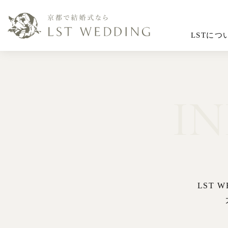
LSTにつ
I
LST