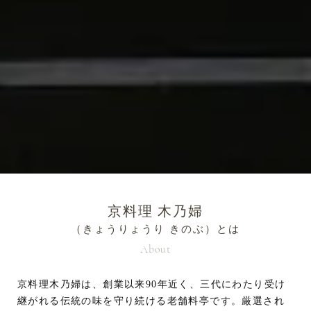
京料理 木乃婦
（きょうりょうり きのぶ）とは
About
京料理木乃婦は、創業以来90年近く、三代にわたり受け
継がれる伝統の味を守り続ける老舗料亭です。厳選され