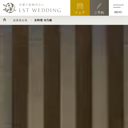
MENU
フェア
ご予約
披露宴会場
京料理 木乃婦