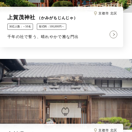
京都市 北区
上賀茂神社
（かみがもじんじゃ）
対応人数：～50名
挙式料：100,000円～
千年の社で誓う、晴れやかで雅な門出
京都市 北区