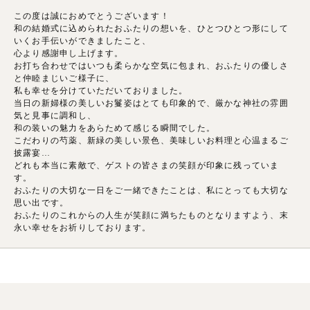
この度は誠におめでとうございます！
和の結婚式に込められたおふたりの想いを、ひとつひとつ形にして
いくお手伝いができましたこと、
心より感謝申し上げます。
お打ち合わせではいつも柔らかな空気に包まれ、おふたりの優しさ
と仲睦まじいご様子に、
私も幸せを分けていただいておりました。
当日の新婦様の美しいお鬘姿はとても印象的で、厳かな神社の雰囲
気と見事に調和し、
和の装いの魅力をあらためて感じる瞬間でした。
こだわりの芍薬、新緑の美しい景色、美味しいお料理と心温まるご
披露宴…
どれも本当に素敵で、ゲストの皆さまの笑顔が印象に残っていま
す。
おふたりの大切な一日をご一緒できたことは、私にとっても大切な
思い出です。
おふたりのこれからの人生が笑顔に満ちたものとなりますよう、末
永い幸せをお祈りしております。