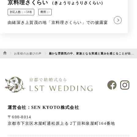
京料理さくらい
（きょうりょうりさくらい）
対応人数：～54名
費用：-
由緒深き上賀茂の地「京料理さくらい」での披露宴
お客様のお慶びの声
厳かな雰囲気の中、家族となる実感と重みを感じることが出来ました
運営会社：SEN KYOTO株式会社
〒600-8014
京都市下京区木屋町通松原上る 2丁目和泉屋町164番地