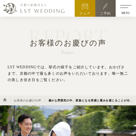
MENU
フェア
ご予約
REPORT
お客様のお慶びの声
Report
LST WEDDINGでは、挙式の様子をご紹介しています。
おかげさ
まで、京都の中で最も多くのお声をいただいております。唯一無二
の美しき佳き日をご覧ください。
お客様のお慶びの声
厳かな雰囲気の中、家族となる実感と重みを感じることが出来ました