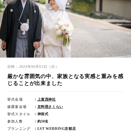
日時：2024年06月02日（日）
厳かな雰囲気の中、家族となる実感と重みを感
じることが出来ました
挙式会場
：
上賀茂神社
披露宴会場
：
京料理さくらい
挙式スタイル
：神前式
参加人数
：約30名
プランニング
：LST WEDDING京都店