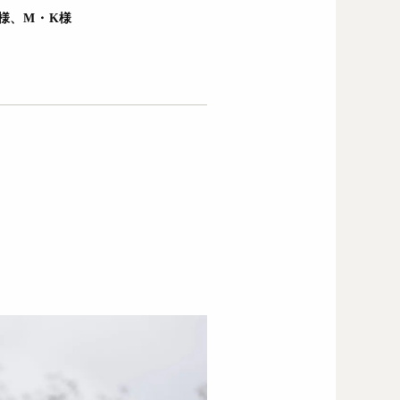
S様、M・K様