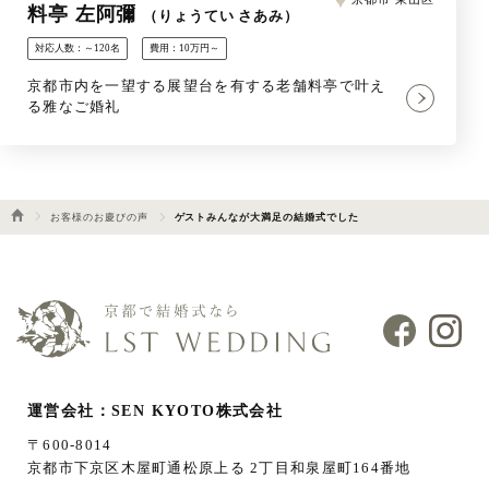
料亭 左阿彌
（りょうてい さあみ）
対応人数：～120名
費用：10万円～
京都市内を一望する展望台を有する老舗料亭で叶え
る雅なご婚礼
お客様のお慶びの声
ゲストみんなが大満足の結婚式でした
運営会社：SEN KYOTO株式会社
〒600-8014
京都市下京区木屋町通松原上る 2丁目和泉屋町164番地