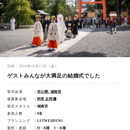
日時：2024年10月11日（金）
ゲストみんなが大満足の結婚式でした
挙式会場
：
非公開: 城南宮
披露宴会場
：
料亭 左阿彌
挙式スタイル
：城南宮
参加人数
：8名
プランニング
：LSTWEDDING
新郎・新婦
：H・K様 S・K様