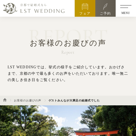
MENU
フェア
ご予約
REPORT
お客様のお慶びの声
Report
LST WEDDINGでは、挙式の様子をご紹介しています。
おかげさ
まで、京都の中で最も多くのお声をいただいております。唯一無二
の美しき佳き日をご覧ください。
お客様のお慶びの声
ゲストみんなが大満足の結婚式でした