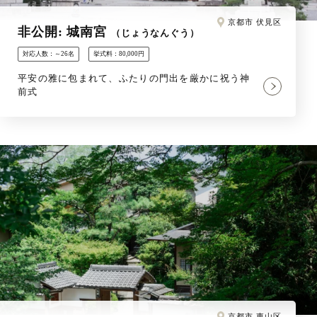
京都市 伏見区
非公開: 城南宮
（じょうなんぐう）
対応人数：～26名
挙式料：80,000円
平安の雅に包まれて、ふたりの門出を厳かに祝う神
前式
京都市 東山区