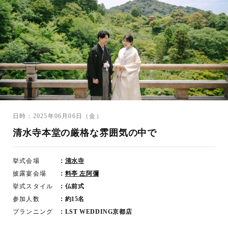
日時：2025年06月06日（金）
清水寺本堂の厳格な雰囲気の中で
挙式会場
：
清水寺
披露宴会場
：
料亭 左阿彌
挙式スタイル
：仏前式
参加人数
：約15名
プランニング
：LST WEDDING京都店