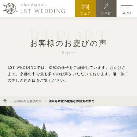
MENU
フェア
ご予約
REPORT
お客様のお慶びの声
Report
LST WEDDINGでは、挙式の様子をご紹介しています。
おかげさ
まで、京都の中で最も多くのお声をいただいております。唯一無二
の美しき佳き日をご覧ください。
お客様のお慶びの声
清水寺本堂の厳格な雰囲気の中で