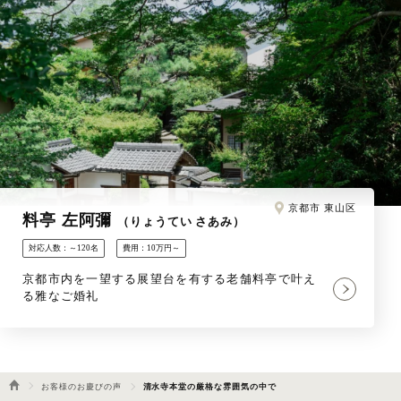
京都市 東山区
料亭 左阿彌
（りょうてい さあみ）
対応人数：～120名
費用：10万円～
京都市内を一望する展望台を有する老舗料亭で叶え
る雅なご婚礼
お客様のお慶びの声
清水寺本堂の厳格な雰囲気の中で