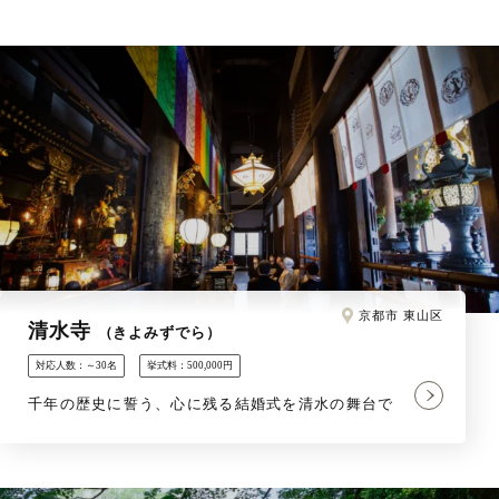
京都市 東山区
清水寺
（きよみずでら）
対応人数：～30名
挙式料：500,000円
千年の歴史に誓う、心に残る結婚式を清水の舞台で