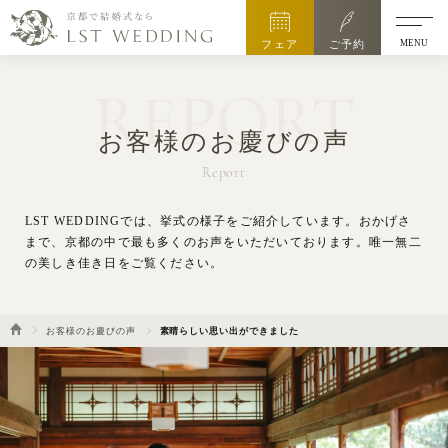
MENU
フェア
ご予約
REPORT
お客様のお慶びの声
Report
LST WEDDINGでは、挙式の様子をご紹介しています。
おかげさ
まで、京都の中で最も多くのお声をいただいております。唯一無二
の美しき佳き日をご覧ください。
お客様のお慶びの声
素晴らしい思い出ができました