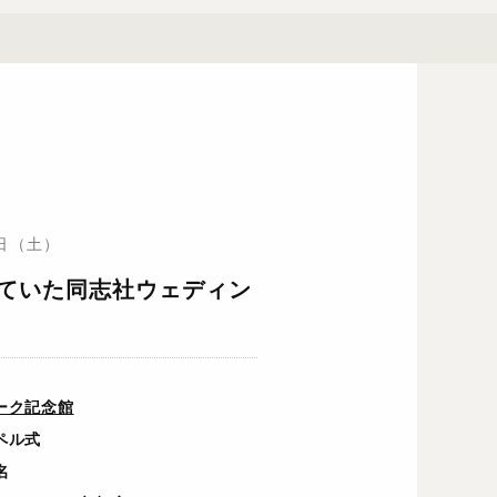
1日（土）
ていた同志社ウェディン
ーク記念館
ペル式
名