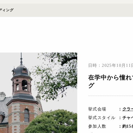
ディング
日時：2025年10月1
在学中から憧れ
グ
挙式会場
：
クラ
挙式スタイル
：チャ
参加人数
：約15