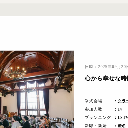
日時：2025年09月2
心から幸せな時
挙式会場
：
クラ
参加人数
：14
プランニング
：LST
新郎・新婦
：匿名