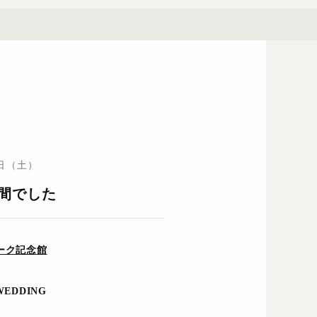
0日（土）
間でした
ーク記念館
WEDDING