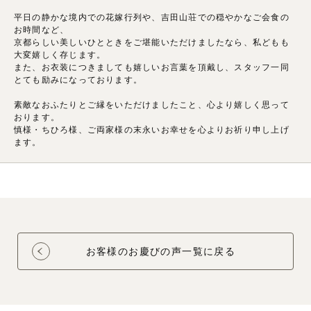
平日の静かな境内での花嫁行列や、吉田山荘での穏やかなご会食の
お時間など、
京都らしい美しいひとときをご堪能いただけましたなら、私どもも
大変嬉しく存じます。
また、お衣装につきましても嬉しいお言葉を頂戴し、スタッフ一同
とても励みになっております。
素敵なおふたりとご縁をいただけましたこと、心より嬉しく思って
おります。
慎様・ちひろ様、ご両家様の末永いお幸せを心よりお祈り申し上げ
ます。
お客様のお慶びの声一覧に戻る