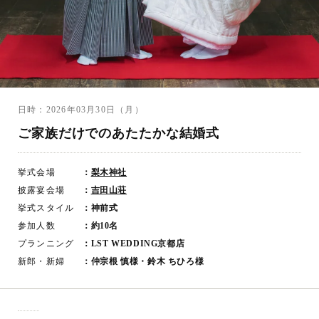
日時：2026年03月30日（月）
ご家族だけでのあたたかな結婚式
挙式会場
：
梨木神社
披露宴会場
：
吉田山荘
挙式スタイル
：神前式
参加人数
：約10名
プランニング
：LST WEDDING京都店
新郎・新婦
：仲宗根 慎様・鈴木 ちひろ様