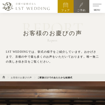
MENU
フェア
ご予約
REPORT
お客様のお慶びの声
Report
LST WEDDINGでは、挙式の様子をご紹介しています。
おかげさ
まで、京都の中で最も多くのお声をいただいております。唯一無二
の美しき佳き日をご覧ください。
お客様のお慶びの声
ご家族だけでのあたたかな結婚式