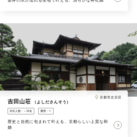
染井の水が流れる聖地で叶える、清らかな神社婚
京都市左京区
吉田山荘
（よしださんそう）
対応人数：～38名
費用：ー
歴史と自然に包まれて叶える、京都らしい上質な和
婚