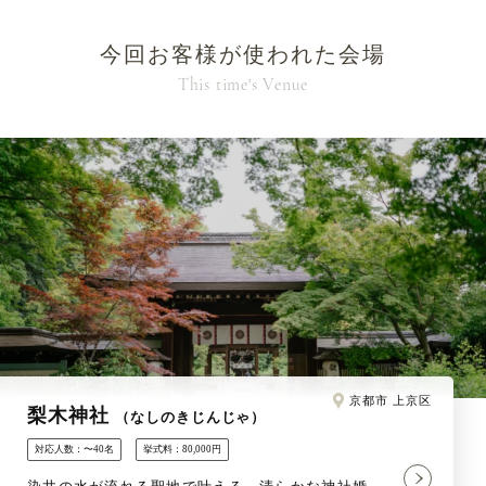
今回お客様が使われた会場
This time's Venue
京都市 上京区
梨木神社
（なしのきじんじゃ）
対応人数：〜40名
挙式料：80,000円