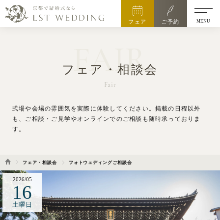
MENU
フェア
ご予約
FAIR
フェア・相談会
Fair
式場や会場の雰囲気を実際に体験してください。
掲載の日程以外
も、ご相談・ご見学やオンラインでのご相談も随時承っておりま
す。
フェア・相談会
フォトウェディングご相談会
2026/05
16
土曜日