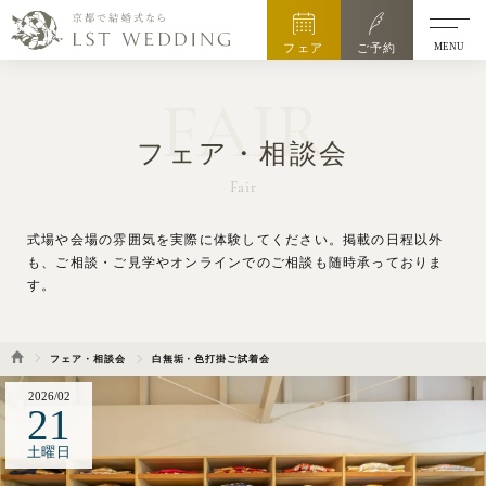
MENU
フェア
ご予約
FAIR
フェア・相談会
Fair
式場や会場の雰囲気を実際に体験してください。
掲載の日程以外
も、ご相談・ご見学やオンラインでのご相談も随時承っておりま
す。
フェア・相談会
白無垢・色打掛ご試着会
2026/02
21
土曜日