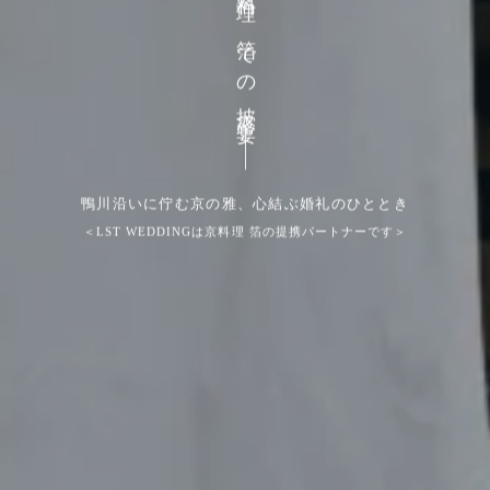
京料理 箔
での披露宴
鴨川沿いに佇む京の雅、心結ぶ婚礼のひととき
＜LST WEDDINGは
京料理 箔
の提携パートナーです＞