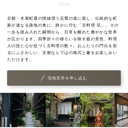
About
京都・木屋町通の情緒漂う石畳の道に面し、伝統的な町
家が連なる路地の奥に、静かに佇む「京料理 箔」。その
一歩を踏み入れた瞬間から、日常を離れた雅やかな世界
が広がります。四季折々の移ろいを映す庭の景色、料理
人の技と心が息づく京料理の数々。おふたりの門出を彩
るにふさわしい、京都ならではの格式と趣をお楽しみい
ただけます。
現地見学を申し込む