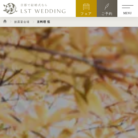
MENU
フェア
ご予約
披露宴会場
京料理 箔