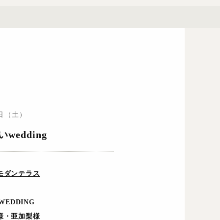
3日（土）
edding
モダンテラス
WEDDING
様・亜加梨様