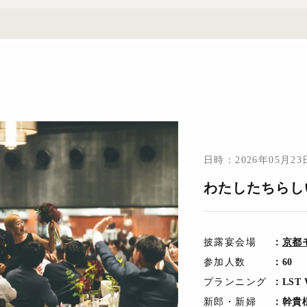
日時：2026年05月2
わたしたちらしいw
披露宴会場
：
京都
参加人数
：60
プランニング
：LST 
新郎・新婦
：幹貴